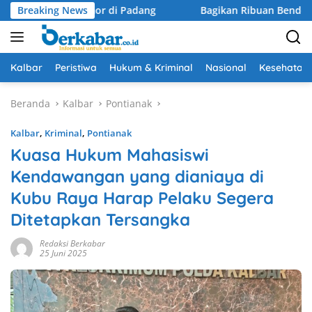
Langsung
Curanmor di Padang
Breaking News
Bagikan Ribuan Bendera, Karolin Tek
ke
konten
Kalbar
Peristiwa
Hukum & Kriminal
Nasional
Kesehatan
Beranda
Kalbar
Pontianak
Kalbar
,
Kriminal
,
Pontianak
Kuasa Hukum Mahasiswi
Kendawangan yang dianiaya di
Kubu Raya Harap Pelaku Segera
Ditetapkan Tersangka
Redaksi Berkabar
25 Juni 2025