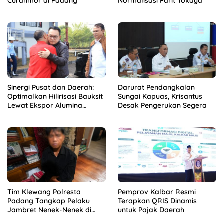
Curanmor di Padang
Normalisasi Parit Tokaya
Sinergi Pusat dan Daerah:
Darurat Pendangkalan
Optimalkan Hilirisasi Bauksit
Sungai Kapuas, Krisantus
Lewat Ekspor Alumina
Desak Pengerukan Segera
Kalbar
Tim Klewang Polresta
Pemprov Kalbar Resmi
Padang Tangkap Pelaku
Terapkan QRIS Dinamis
Jambret Nenek-Nenek di
untuk Pajak Daerah
Solok