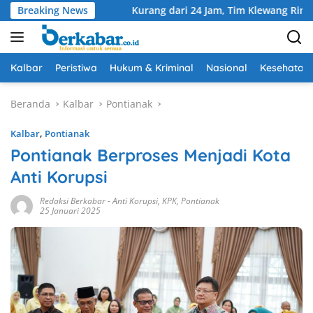
Langsung
t Aman
Breaking News
Kurang dari 24 Jam, Tim Klewang Ringkus Dua Pe
ke
konten
Kalbar
Peristiwa
Hukum & Kriminal
Nasional
Kesehatan
Beranda
Kalbar
Pontianak
Kalbar
,
Pontianak
Pontianak Berproses Menjadi Kota
Anti Korupsi
Redaksi Berkabar
-
Anti Korupsi
,
KPK
,
Pontianak
25 Januari 2025