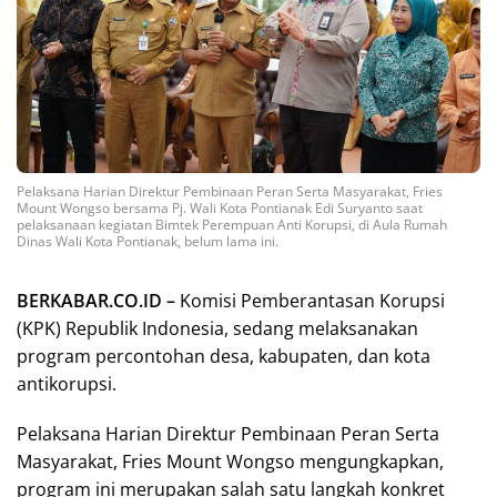
Pelaksana Harian Direktur Pembinaan Peran Serta Masyarakat, Fries
Mount Wongso bersama Pj. Wali Kota Pontianak Edi Suryanto saat
pelaksanaan kegiatan Bimtek Perempuan Anti Korupsi, di Aula Rumah
Dinas Wali Kota Pontianak, belum lama ini.
BERKABAR.CO.ID –
Komisi Pemberantasan Korupsi
(KPK) Republik Indonesia, sedang melaksanakan
program percontohan desa, kabupaten, dan kota
antikorupsi.
Pelaksana Harian Direktur Pembinaan Peran Serta
Masyarakat, Fries Mount Wongso mengungkapkan,
program ini merupakan salah satu langkah konkret